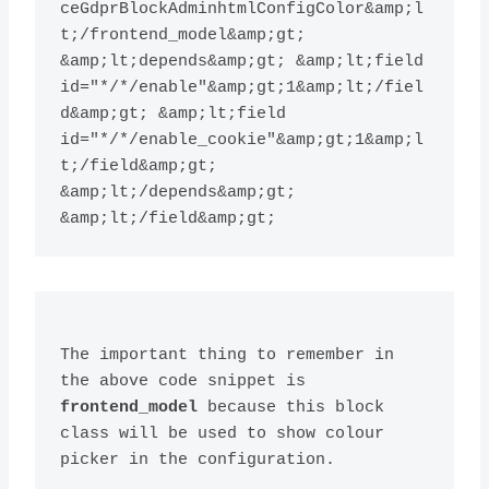
ceGdprBlockAdminhtmlConfigColor&amp;l
t;/frontend_model&amp;gt; 
&amp;lt;depends&amp;gt; &amp;lt;field 
id="*/*/enable"&amp;gt;1&amp;lt;/fiel
d&amp;gt; &amp;lt;field 
id="*/*/enable_cookie"&amp;gt;1&amp;l
t;/field&amp;gt; 
&amp;lt;/depends&amp;gt; 
The important thing to remember in 
the above code snippet is 
frontend_model
 because this block 
class will be used to show colour 