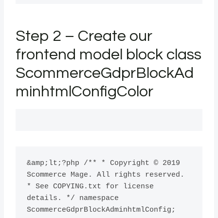
Step 2 – Create our
frontend model block class
ScommerceGdprBlockAd
minhtmlConfigColor
&amp;lt;?php /** * Copyright © 2019 
Scommerce Mage. All rights reserved. 
* See COPYING.txt for license 
details. */ namespace 
ScommerceGdprBlockAdminhtmlConfig; 