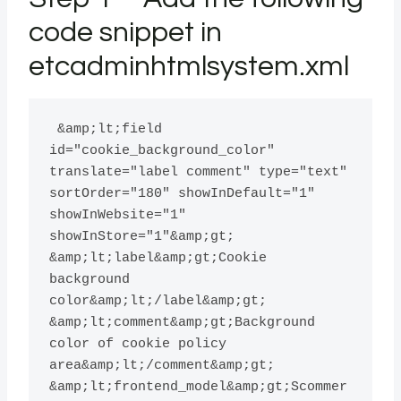
code snippet in
etcadminhtmlsystem.xml
 &amp;lt;field 
id="cookie_background_color" 
translate="label comment" type="text" 
sortOrder="180" showInDefault="1" 
showInWebsite="1" 
showInStore="1"&amp;gt; 
&amp;lt;label&amp;gt;Cookie 
background 
color&amp;lt;/label&amp;gt; 
&amp;lt;comment&amp;gt;Background 
color of cookie policy 
area&amp;lt;/comment&amp;gt; 
&amp;lt;frontend_model&amp;gt;Scommer