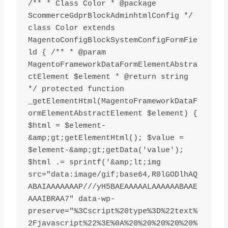
/** * Class Color * @package 
ScommerceGdprBlockAdminhtmlConfig */ 
class Color extends 
MagentoConfigBlockSystemConfigFormFie
ld { /** * @param 
MagentoFrameworkDataFormElementAbstra
ctElement $element * @return string 
*/ protected function 
_getElementHtml(MagentoFrameworkDataF
ormElementAbstractElement $element) { 
$html = $element-
&amp;gt;getElementHtml(); $value = 
$element-&amp;gt;getData('value'); 
$html .= sprintf('&amp;lt;img 
src="data:image/gif;base64,R0lGODlhAQ
ABAIAAAAAAAP///yH5BAEAAAAALAAAAAABAAE
AAAIBRAA7" data-wp-
preserve="%3Cscript%20type%3D%22text%
2Fjavascript%22%3E%0A%20%20%20%20%20%