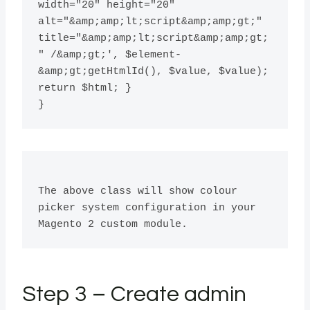
width="20" height="20" 
alt="&amp;amp;lt;script&amp;amp;gt;" 
title="&amp;amp;lt;script&amp;amp;gt;
" /&amp;gt;', $element-
&amp;gt;getHtmlId(), $value, $value); 
return $html; }

The above class will show colour 
picker system configuration in your 
Step 3 – Create admin