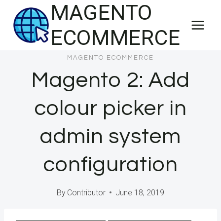
MAGENTO
Skip
to
ECOMMERCE
content
MAGENTO ECOMMERCE
Magento 2: Add
colour picker in
admin system
configuration
By
Contributor
June 18, 2019