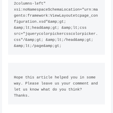
2columns-left" 
xsi:noNamespaceSchemaLocation="urn:ma
gento:framework:ViewLayoutetcpage_con
figuration.xsd"&amp;gt; 
&amp;lt;head&amp;gt; &amp;lt;css 
src="jquerycolorpickercsscolorpicker.
css"/&amp;gt; &amp;lt;/head&amp;gt;

Hope this article helped you in some 
way. Please leave us your comment and 
let us know what do you think? 